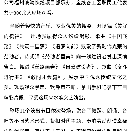
公司福州滨海快线项目部承办，全线各工区职民工代表
共计300余人现场观看。
伴随着轻快的音乐、专业优美的舞姿，开场舞《美好
的祝福》一出场就赢得众人纷纷喝彩。歌曲《中国飞
翔》《共筑中国梦》《追梦向前》致敬了新时代光荣的
劳动者。诗朗诵《劳动者虽美》向一线建设者发出深情
告白。舞蹈《丝路画卷》《自豪建设者》、歌曲《奋斗
进行曲》《敢闯才会赢》，展示中国优秀传统文化之
美。现场观众掌声、欢呼声不断，拿出手机记录下节目
精彩片段，享受这场高水准文艺演出。
整场11个演出节目依次登场，融合了舞蹈、朗诵、合
唱等不同艺术形式，紧扣时代主题，奏响劳动创造幸福