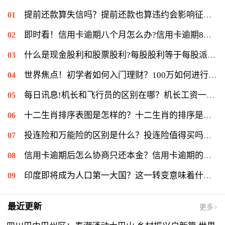
提前还款算失信吗？提前还款也算违约会影响征信？
即时看！信用卡逾期八个月怎么办?信用卡逾期8个月可以减免利息吗?
什么是现金股利和股票股利?每股股利等于每股派息吗? 当前快看
世界焦点！初学者如何入门理财？100万如何进行最优资产配置？
每日讯息!机长和飞行员的区别在哪？机长工资一般多少钱一个月？
十二生肖排序表图是怎样的？十二生肖的排序是怎么样的呢？|世界滚动
投连险和万能险的区别是什么？投连险值得买吗？ 全球微头条
信用卡逾期后怎么协商只还本金？信用卡逾期的后果是什么？
印度即将成为人口第一大国？这一转变意味着什么？
最近更新
更多>