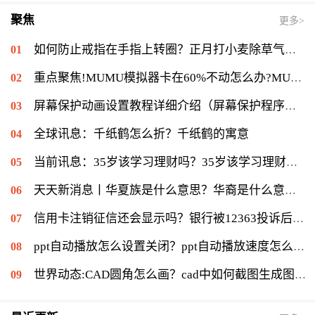
聚焦
更多>
如何防止戒指在手指上转圈？正月打小麦除草气温多少能打？ 全球短讯
重点聚焦!MUMU模拟器卡在60%不动怎么办?MUMU模拟器卡在60%的解决流程
屏幕保护动画设置教程详细介绍（屏幕保护程序等待时间怎么设置）|当前速读
全球讯息：千纸鹤怎么折？千纸鹤的寓意
当前讯息：35岁该学习理财吗？35岁该学习理财会不会太迟？
天天新消息丨华夏族是什么意思？华裔是什么意思：华侨在侨居国生下的子女
信用卡注销征信还会显示吗？银行被12363投诉后果是什么？|环球通讯
ppt自动播放怎么设置关闭？ppt自动播放速度怎么调慢？ 世界报资讯
世界动态:CAD圆角怎么画？cad中如何截图生成图片？