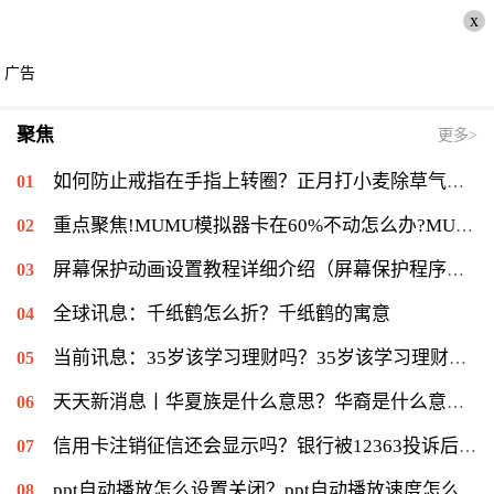
x
广告
聚焦
更多>
如何防止戒指在手指上转圈？正月打小麦除草气温多少能打？ 全球短讯
重点聚焦!MUMU模拟器卡在60%不动怎么办?MUMU模拟器卡在60%的解决流程
屏幕保护动画设置教程详细介绍（屏幕保护程序等待时间怎么设置）|当前速读
全球讯息：千纸鹤怎么折？千纸鹤的寓意
当前讯息：35岁该学习理财吗？35岁该学习理财会不会太迟？
天天新消息丨华夏族是什么意思？华裔是什么意思：华侨在侨居国生下的子女
信用卡注销征信还会显示吗？银行被12363投诉后果是什么？|环球通讯
ppt自动播放怎么设置关闭？ppt自动播放速度怎么调慢？ 世界报资讯