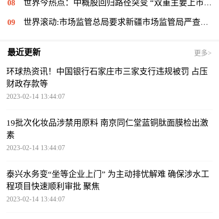
世界今热点：中概股回归路径突变 “双重主要上市”渐成主流
世界滚动:市场监管总局要求新疆市场监管局严查麦趣尔纯牛奶检出丙二醇问题
最近更新
更多>
环球热资讯！中国银行石家庄市三家支行违规被罚 占压
财政存款等
2023-02-14 13:44:07
19批次化妆品涉禁用原料 南京同仁堂蓝铜肽面膜检出激
素
2023-02-14 13:44:07
泰兴水务变“坐等企业上门” 为主动排忧解难 确保涉水工
程项目快速顺利审批 聚焦
2023-02-14 13:44:07