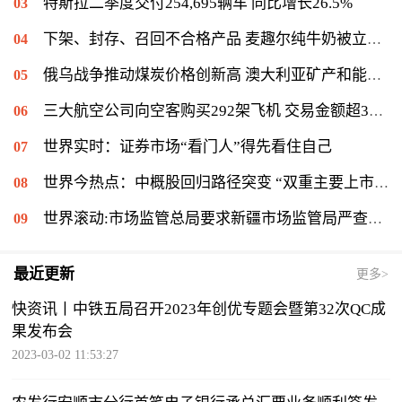
特斯拉二季度交付254,695辆车 同比增长26.5%
下架、封存、召回不合格产品 麦趣尔纯牛奶被立案调查
俄乌战争推动煤炭价格创新高 澳大利亚矿产和能源出口收入将增长
三大航空公司向空客购买292架飞机 交易金额超372亿美元
世界实时：证券市场“看门人”得先看住自己
世界今热点：中概股回归路径突变 “双重主要上市”渐成主流
世界滚动:市场监管总局要求新疆市场监管局严查麦趣尔纯牛奶检出丙二醇问题
最近更新
更多>
快资讯丨中铁五局召开2023年创优专题会暨第32次QC成
果发布会
2023-03-02 11:53:27