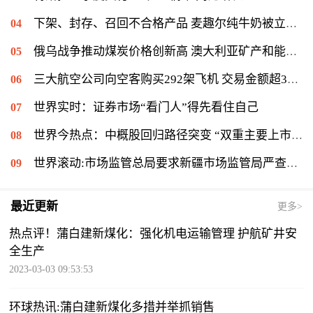
下架、封存、召回不合格产品 麦趣尔纯牛奶被立案调查
俄乌战争推动煤炭价格创新高 澳大利亚矿产和能源出口收入将增长
三大航空公司向空客购买292架飞机 交易金额超372亿美元
世界实时：证券市场“看门人”得先看住自己
世界今热点：中概股回归路径突变 “双重主要上市”渐成主流
世界滚动:市场监管总局要求新疆市场监管局严查麦趣尔纯牛奶检出丙二醇问题
最近更新
更多>
热点评！蒲白建新煤化：强化机电运输管理 护航矿井安
全生产
2023-03-03 09:53:53
环球热讯:蒲白建新煤化多措并举抓销售