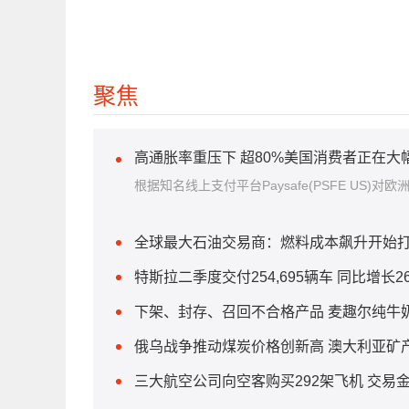
聚焦
高通胀率重压下 超80%美国消费者正在大
根据知名线上支付平台Paysafe(PSFE US)对
全球最大石油交易商：燃料成本飙升开始
特斯拉二季度交付254,695辆车 同比增长26
下架、封存、召回不合格产品 麦趣尔纯牛
俄乌战争推动煤炭价格创新高 澳大利亚矿
三大航空公司向空客购买292架飞机 交易金