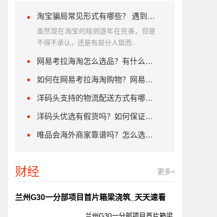
淘宝骗局常见形式有哪些？ 遇到淘宝诈骗该怎么办?
虽然现在淘宝的规则逐年在完善，但是
不得不承认，还是有部分人铤而...
网易考拉海淘怎么选品？有什么方法？
如何在网易考拉海淘购物？网易考拉海购是正品吗？
洋码头支持的物流配送方式有哪些？未收到货或卖家不发货怎么办?
洋码头优选有假货吗？如何保证消费者权益？
唯品会海外商家靠谱吗？怎么选择靠谱购物平台？
财经
更多+
兰州G30一分部项目首片箱梁浇筑_天天速看
兰州G30一分部项目首片箱梁