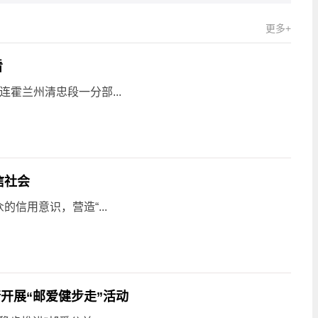
更多+
看
连霍兰州清忠段一分部...
信社会
信用意识，营造“...
开展“邮爱健步走”活动