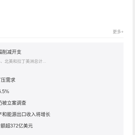
更多+
幅削减开支
欧洲、北美和拉丁美洲总计...
打压需求
.5%
奶被立案调查
产和能源出口收入将增长
额超372亿美元