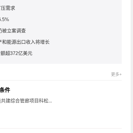
打压需求
.5%
奶被立案调查
产和能源出口收入将增长
额超372亿美元
更多+
条件
共建综合管廊项目科松...