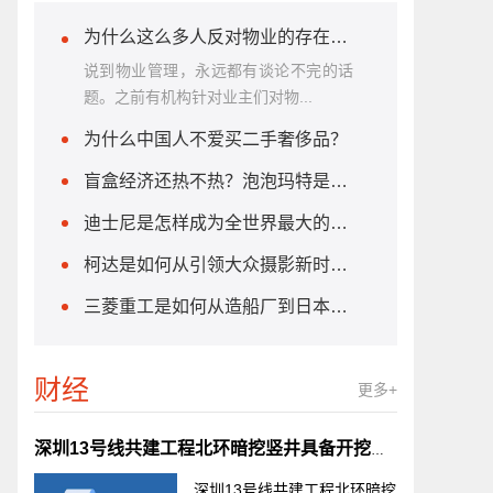
为什么这么多人反对物业的存在呢？物业费要被取消了吗？
说到物业管理，永远都有谈论不完的话
题。之前有机构针对业主们对物...
为什么中国人不爱买二手奢侈品？
盲盒经济还热不热？泡泡玛特是智商税吗？
迪士尼是怎样成为全世界最大的家庭娱乐公司？
柯达是如何从引领大众摄影新时代到现在在相机行业的话语权 柯达为什么没落了？
三菱重工是如何从造船厂到日本最大军工企业 这一路是怎样走过来的？
财经
更多+
深圳13号线共建工程北环暗挖竖井具备开挖条件
深圳13号线共建工程北环暗挖