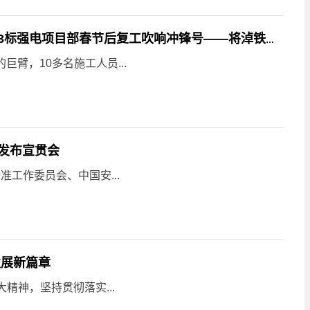
天天速讯：中铁武汉电气化局集团将淖铁路3标强电项目部春节后复工吹响冲锋号——将淖铁路首台牵引变电所主变压器安装就位
的巨臂，10多名施工人员...
发布宣贯会
工作委员会、中国安...
发展新篇章
精神，坚持贯彻落实...