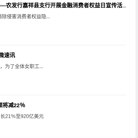
“共筑诚信消费环境 提振金融消费者信息”——农发行嘉祥县支行开展金融消费者权益日宣传活动_天天资讯
侵害消费者权益隐...
天微速讯
为了全体女职工...
额将减22％
长21％至920亿美元