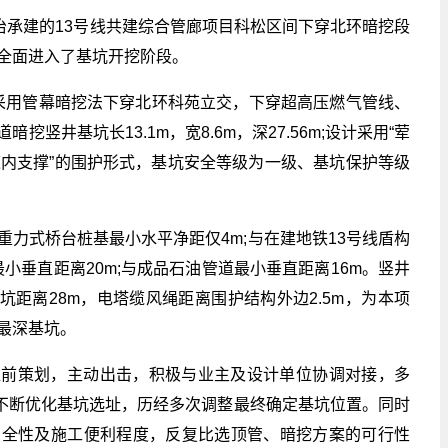
冶承建的13号线共建综合管廊项目科松区间下穿北环暗挖段
全面进入了基坑开挖阶段。
，采用管幕暗挖法下穿北环科苑立交，下穿超高压燃气管线、
竖井基坑长13.1m，宽8.6m，深27.56m;设计采用“荤
道内支撑”的围护形式，基坑安全等级为一级、基坑保护等级
力式桥台桩基最小水平净距仅4m;与在建地铁13号线盾构
最小垂直距离20m;与成品石油管道最小垂直距离16m。竖井
基坑距离28m，电塔缆风绳距离围护结构外边2.5m，为本项
最深基坑。
超前策划，主动出击，积极与业主及设计单位协调对接，多
，不断优化基坑选址，历经多次调整最终确定基坑位置。同时
安全性及施工便利程度，反复比选顶管、暗挖方案的可行性