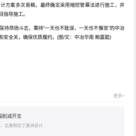
设计方案多次易稿，最终确定采用暗挖管幕法进行施工，并
目指导施工。
保持昂扬斗志，秉持“一天也不耽误，一天也不懈怠”的中冶
安全关，确保优质履约。(图/文：中冶华南 鲍嘉懿)
关键词：
更多+
幅削减开支
欧洲、北美和拉丁美洲总计...