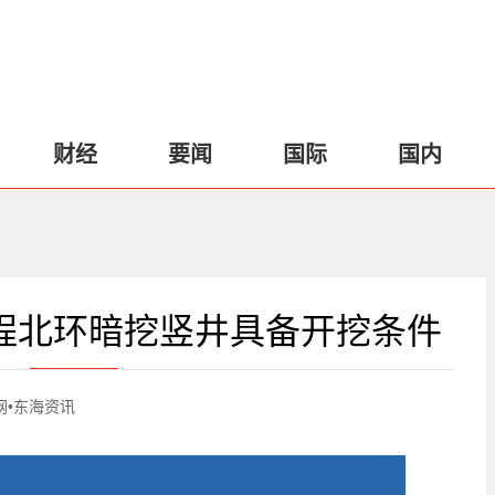
财经
要闻
国际
国内
工程北环暗挖竖井具备开挖条件
网•东海资讯