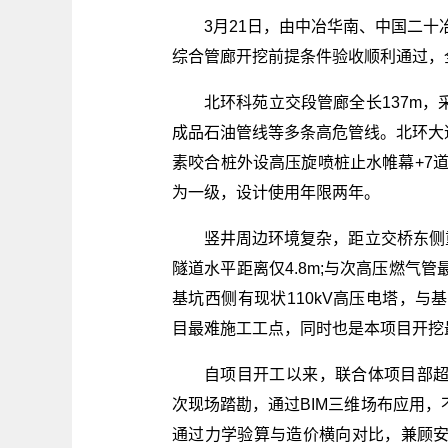
3月21日，由中冶华南、中国二十
综合管廊开挖前提条件验收顺利通过，
北环科苑立交段管廊全长137m
成品石油管线等多条高危管线。北环大道暗挖
素咬合桩外设高压旋喷桩止水帷幕+7
为一级，设计使用年限两年。
竖井周边环境复杂，距立交桥东侧重
隧道水平距离仅4.8m;与次高压燃气管
基坑西侧有现状110kV高压电塔，与
目最难施工工点，同时也是本项目开挖
自项目开工以来，联合体项目部
次现场踏勘，通过BIM三维场布应用
通过力学验算与造价横向对比，兼顾