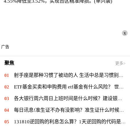
4.55%降低至3.52%，实现台区精准降损。(单兴袭)
x
广告
聚焦
更多>
射手座是那种习惯了被动的人 生活中总是习惯别人对自己好？_世界新要闻
ETF基金买卖和申购费用 etf基金有什么风险？ 世界今日讯
各大银行周六周日上班时间是什么时候？建设银行周天有上班吗？ 全球今亮点
每日讯息!准生证不办有没影响？准生证什么时候办？
131810逆回购的利息怎么算？1天逆回购的代码是什么？