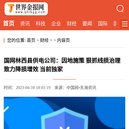
首页
资讯
科技
企业
财经
要闻
国际
国内
>
您的位置:
首页
>
财经
>
内容页
国网林西县供电公司：因地施策 狠抓线损治理
致力降损增效 当前独家
时间：2023-04-10 18:03:19
来源：中国网•东海资讯